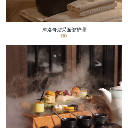
摩洛哥熠采面部护理
EID
在历史悠久的 Barjeel 风塔之下品味传承下午茶，毗
邻 The Café 与 Souk Al Arsah 市集——沙迦深厚的文
化遗产于此与静谧的反思时光交相辉映。 价格： 95
...