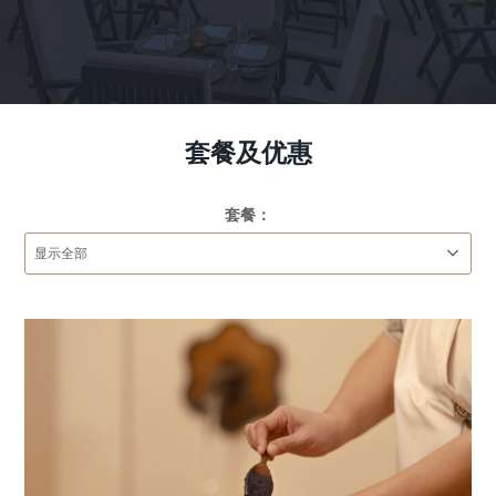
套餐及优惠
套餐：
舒缓的热带风情护理，搭配清新雅致的咖啡体验，
是焕然一新的理想之选 AED 450 每人 价格包含 清爽
足浴 60-分钟椰子油按摩 水疗设施全时段进入 The