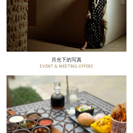
书馆与庭院的静谧雅致为背景，这场全天拍摄提供
灵活的深夜或午夜时段，捕捉星光下环境的宁静氛
围。. 价格包含 全天开放图书馆及庭院区域 额外 ...
月光下的写真
EVENT & MEETING OFFERS
尽情享用精选优质肉类，在我们标志性的室内火坑
上精心烤制。每一道菜品都经过精心准备，以捕捉
开放式火焰烹饪的纯粹精髓。温暖的卡米尔面包、
香脆的哈里萨薯条，以及一款清爽的软饮料，为您