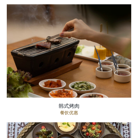
韩日融合炭烤双人餐 甄选优质生鲜肉品，于桌边亲
自炭烤，搭配例汤及日式米饭，打造互动感十足的
韩日融合料理体验。 双人套餐：365 AED 套餐包
含： 优质生鲜肉类拼盘，于桌边自行烤制 ...
韩式烤肉
餐饮优惠