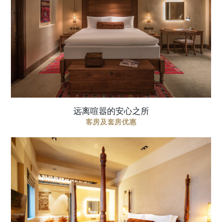
体验融合独特文化风情的阿联酋式假期。. 房价每晚
仅需 525AED 起 套餐包含: 每日于餐厅享用早餐 免费
升级至下一客房类别（不含套房 ...
远离喧嚣的安心之所
客房及套房优惠
延长您的住宿，与我们多享一晚。探索沙迦艺博澈
笛酒店的魅力，尽享专属礼遇、文化体验以及每一
处细节中的精致舒适。 套餐包含 住三晚，付两晚 房