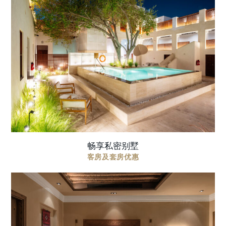
在充满历史韵味的私人别墅中放松身心，感受永恒
优雅与精心打造的奢华体验。度假村礼遇让您的住
宿更臻完美，可享受定制餐饮或焕活身心的水疗仪
式。 价格包含 在餐厅享用每日早餐 专享房价每晚 ...
畅享私密别墅
客房及套房优惠
今夏，在沙迦中心享受一场精致的人文避世之旅，