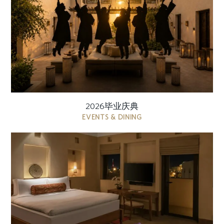
的人生里程碑。在您致敬多年努力与付出的时刻，
尽享卓越美馔、个性化服务以及温馨宜人的氛围。
无 ...
2026毕业庆典
EVENTS & DINING
坐落于”沙迦之心“，澈笛酒店邀宾客在低调的奢华氛
围中放松身心，沉浸在贴心的舒适与宁静的魅力之
中，尽享真正的松弛体验。 常住价格如下 AED