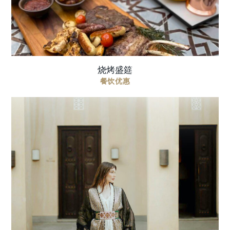
的盛 ...
烧烤盛筵
餐饮优惠
以永恒建筑与静谧优雅为背景，呈现您的珍藏系
列。我们历史悠久的场地与精致的待客之道，将为
您打造完美舞台，升华品牌故事。 价格包含 时尚精
致的舞台 可容纳60人的场地 奢华的款待体验 ...