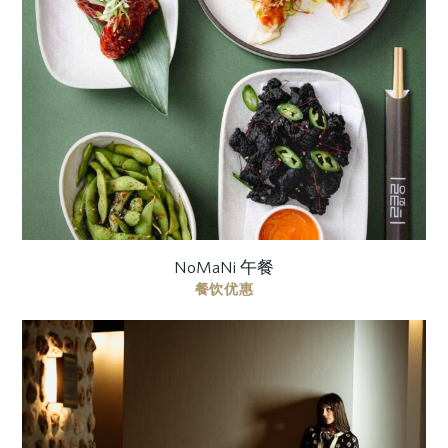
用当代日韩融合料理，升华您的午间时光 尽享优雅
的四道式用餐之旅：精致开胃小菜、手作寿司卷、
风味主菜，以及匠心呈现的甜品。 价格包含 二道式
菜单- AED 85 per person ...
NoMaNi 午餐
餐饮优惠
以专属夜间摄影体验礼赞暮色中的静谧之美。以图