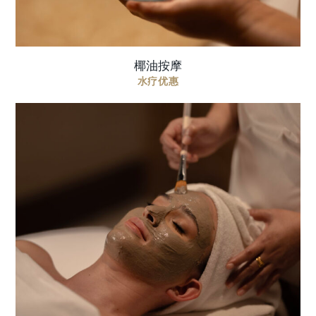
椰油按摩
水疗优惠
一款专为晒后肌肤打造的焕活 MarocMaroc 面部护
理，以舒缓的足部仪式开启，帮助肌肤恢复水润与
光泽 价格包含: 60 分钟 | 450 AED 包含足部仪式及
MarocMa ...