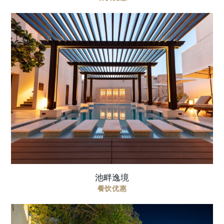
在沙迦艺博澈笛度假酒店，开启泳池与美食相伴的
夏日休闲日间假期. 工作日 | 每人 150 AED（周一至
周四） 其中 120 迪拉姆可用于餐饮消费。 周末 | 每
人 200 AED ...
池畔逸境
餐饮优惠