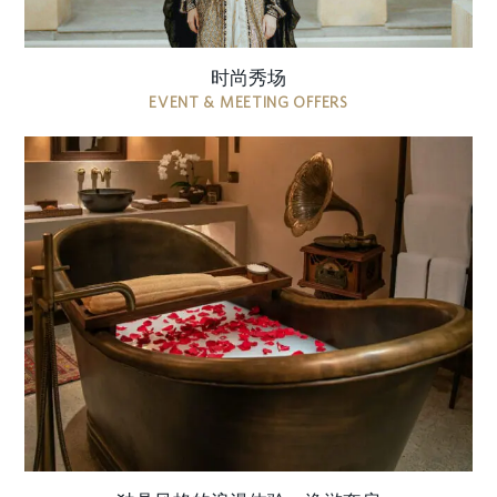
时尚秀场
EVENT & MEETING OFFERS
这个季节，在沙迦最浪漫的豪华精品酒店之一，为
您的爱情故事增添一抹沙漠浪漫。我们将在历史悠
久、隽永优雅的酒店内，通过传统阿拉伯式热情的
款待，让您和您的爱人尽享沙迦的传奇异域风情。
套 ...