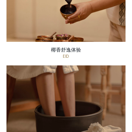
Café茶点套餐一份 ...
椰香舒逸体验
EID
一款旨在提升肌肤自然光泽的面部护理，搭配一份
甜蜜的悦享甜品，为体验画上完美句点。. AED 460
每位 价格包含 清爽足浴 60-分钟MarocMaroc 面部
护理 The Ca ...