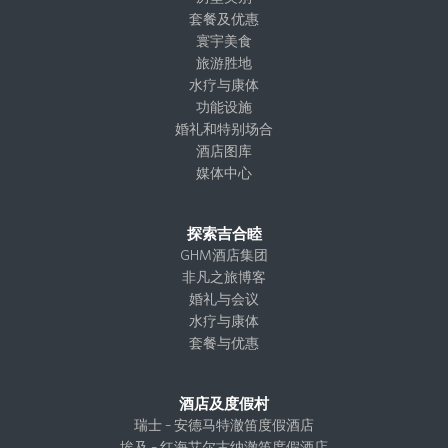
g
o
d
t
套餐及优惠
r
o
I
e
寰宇美食
a
k
n
r
旅游胜地
m
水疗与康体
功能设施
婚礼和特别场合
酒店图库
媒体中心
探索吉合睦
GHM酒店集团
非凡之旅博客
婚礼与会议
水疗与康体
套餐与优惠
酒店及度假村
瑞士 – 安德马特澈笛度假酒店
埃及 – 红海艾尔古纳澈笛度假酒店