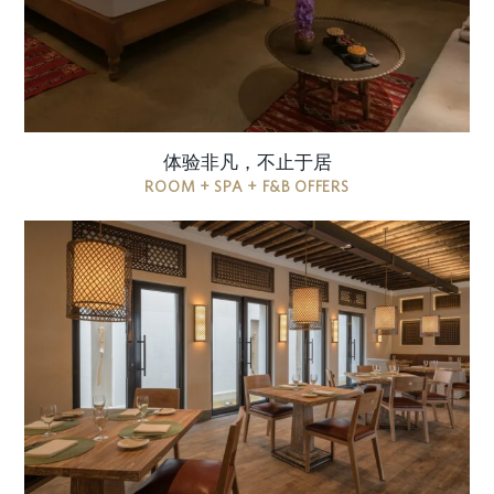
13,500 单人/双人 每晚房费 AE ...
体验非凡，不止于居
ROOM + SPA + F&B OFFERS
享用我们菜单上一系列令人垂涎欲滴的美食，我们
的午餐包括一道开胃菜、一道主菜和一道甜点，如
七香沙拉、法式功封鸡、烤茄子和椰子菠萝。 价格
每位 150 迪拉姆 条款与条件 适用于 5 ...