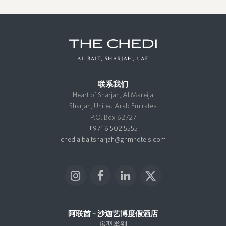
联系我们
Heart of Sharjah, Al Mareija
Sharjah, United Arab Emirates
P.O. Box 62727
+971 6 502 5555
chedialbaitsharjah@ghmhotels.com
I
F
L
X
n
a
i
T
s
c
n
w
t
e
k
i
阿联酋 – 沙迦艺博度假酒店
a
b
e
t
房型类别