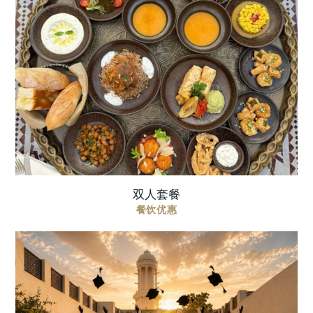
寰宇风味分享式双人餐 尽享汇聚国际风味的分享式
用餐体验。精选冷热开胃拼盘、任选两道主菜，最
后以多款东方甜点收尾。家庭聚餐、朋友小聚或特
别庆祝皆宜 双人共享套餐：240 AED 套餐 ...
双人套餐
餐饮优惠
每一次成就，都值得一场难忘的庆祝。在亲朋好友
的陪伴下，以一场优雅的毕业聚会，铭刻这一重要